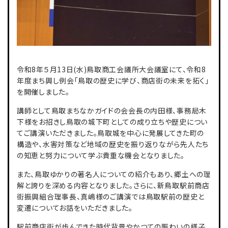
令和8年５月13日(水)鳥取商工会議所大会議室にて、令和8
年度まち興し例会「鳥取の歴史に学び、商店街の未来を拓く」
を開催しました。
講師として鳥取まちなかガイドの会会長の内田様、事務局木
下様をお招きし鳥取の城下町としての成り立ちや歴史につい
てご講演いただきました。鳥取城を中心に発展してきた町の
構造や、水害対策など地域の歴史を振り返りながら先人たち
の知恵と努力について学ぶ貴重な機会となりました。
また、鳥取ゆかりの著名人についての紹介もあり、郷土への理
解と誇りを深める内容となりました。さらに、新鳥取駅前商店
街振興組合理事長、真嶋様のご講演では鳥取駅前の歴史と
変遷についてお話をいただきました。
駅前商店街が歩んできた時代背景やかつての賑わいの様子